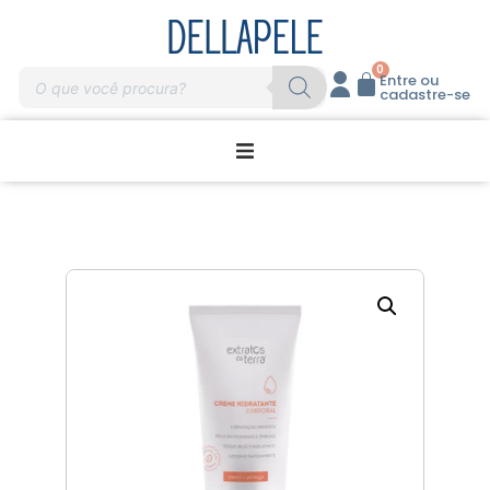
0
Entre ou
cadastre-se
Promoções
Home Care
Massagem
Profissionais
Marcas