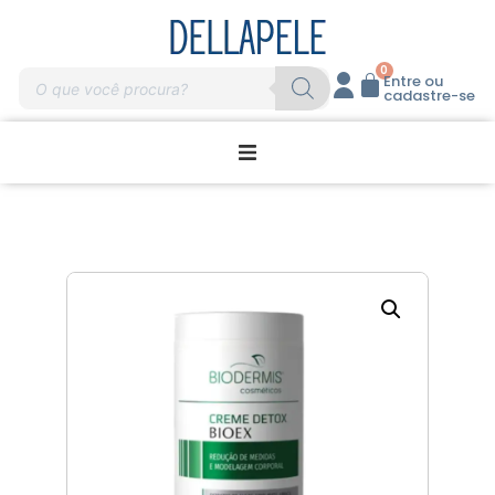
0
Entre ou
cadastre-se
Promoções
Home Care
Massagem
Profissionais
Marcas