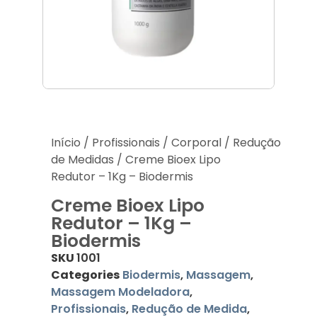
Acessórios
Produtos Descartáveis
Lançamentos
Início
/
Profissionais
/
Corporal
/
Redução
de Medidas
/ Creme Bioex Lipo
Redutor – 1Kg – Biodermis
Creme Bioex Lipo
Redutor – 1Kg –
Biodermis
SKU
1001
Categories
Biodermis
,
Massagem
,
Massagem Modeladora
,
Profissionais
,
Redução de Medida
,