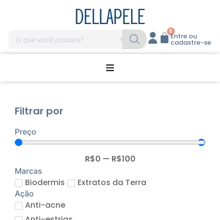
0
Entre ou
cadastre-se
Promoções
Filtrar por
Home Care
Preço
Massagem
R$
0
—
R$
100
Profissionais
Marcas
Biodermis
Extratos da Terra
Ação
Marcas
Anti-acne
Anti-estrias