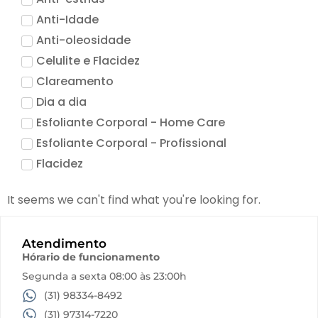
Acessórios
Anti-Idade
Anti-oleosidade
Produtos Descartáveis
Celulite e Flacidez
Clareamento
Lançamentos
Dia a dia
Esfoliante Corporal - Home Care
Esfoliante Corporal - Profissional
Flacidez
Hidratação
It seems we can't find what you're looking for.
Higienização e Esfoliação
Limpeza de Pele
Atendimento
Linha Terapia Capilar
Hórario de funcionamento
Máscara
Segunda a sexta 08:00 às 23:00h
Pele Sensivel
(31) 98334-8492
Pro Vegetal
(31) 97314-7220