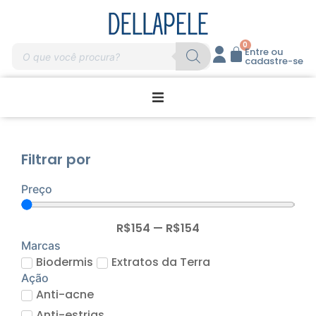
0
Entre ou
cadastre-se
Promoções
Filtrar por
Home Care
Preço
Massagem
R$
154
—
R$
154
Profissionais
Marcas
Biodermis
Extratos da Terra
Ação
Marcas
Anti-acne
Anti-estrias