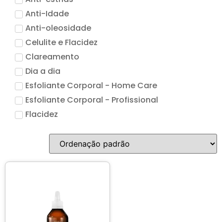
Acessórios
Anti-Idade
Anti-oleosidade
Produtos Descartáveis
Celulite e Flacidez
Clareamento
Lançamentos
Dia a dia
Esfoliante Corporal - Home Care
Esfoliante Corporal - Profissional
Flacidez
Hidratação
Higienização e Esfoliação
Limpeza de Pele
Linha Terapia Capilar
Máscara
Pele Sensivel
Pro Vegetal