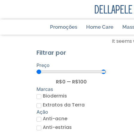
Promoções
Home Care
Mas
It seems 
Filtrar por
Preço
R$
0
—
R$
100
Marcas
Biodermis
Extratos da Terra
Ação
Anti-acne
Anti-estrias