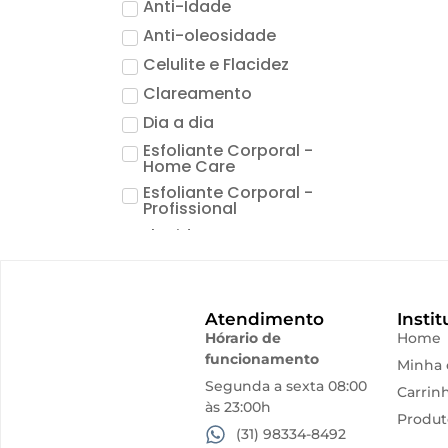
Anti-Idade
Anti-oleosidade
Celulite e Flacidez
Clareamento
Dia a dia
Esfoliante Corporal -
Home Care
Esfoliante Corporal -
Profissional
Flacidez
Hidratação
Higienização e Esfoliação
Atendimento
Instit
Limpeza de Pele
Hórario de
Home
Linha Terapia Capilar
funcionamento
Minha 
Máscara
Segunda a sexta 08:00
Carrin
às 23:00h
Pele Sensivel
Produt
(31) 98334-8492
Pro Vegetal