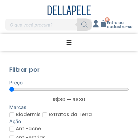
0
Entre ou
cadastre-se
Promoções
Filtrar por
Home Care
Preço
Massagem
R$
30
—
R$
30
Profissionais
Marcas
Biodermis
Extratos da Terra
Ação
Marcas
Anti-acne
Anti-estrias