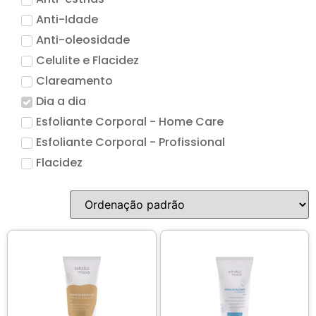
Acessórios
Anti-Idade
Anti-oleosidade
Produtos Descartáveis
Celulite e Flacidez
Clareamento
Lançamentos
Dia a dia
Esfoliante Corporal - Home Care
Esfoliante Corporal - Profissional
Flacidez
Hidratação
Higienização e Esfoliação
Limpeza de Pele
Linha Terapia Capilar
Máscara
Pele Sensivel
Pro Vegetal