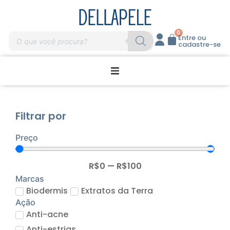
0
Entre ou
cadastre-se
Promoções
Filtrar por
Home Care
Preço
Massagem
R$
0
—
R$
100
Profissionais
Marcas
Biodermis
Extratos da Terra
Ação
Marcas
Anti-acne
Anti-estrias