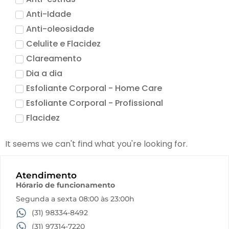
Acessórios
Anti-Idade
Anti-oleosidade
Produtos Descartáveis
Celulite e Flacidez
Clareamento
Lançamentos
Dia a dia
Esfoliante Corporal - Home Care
Esfoliante Corporal - Profissional
Flacidez
Hidratação
It seems we can't find what you're looking for.
Higienização e Esfoliação
Limpeza de Pele
Atendimento
Linha Terapia Capilar
Hórario de funcionamento
Máscara
Segunda a sexta 08:00 às 23:00h
Pele Sensivel
(31) 98334-8492
Pro Vegetal
(31) 97314-7220