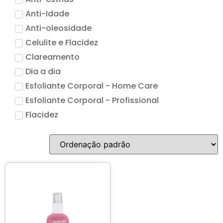
Acessórios
Anti-Idade
Anti-oleosidade
Produtos Descartáveis
Celulite e Flacidez
Clareamento
Lançamentos
Dia a dia
Esfoliante Corporal - Home Care
Esfoliante Corporal - Profissional
Flacidez
Hidratação
Higienização e Esfoliação
Limpeza de Pele
Linha Terapia Capilar
Máscara
Pele Sensivel
Pro Vegetal