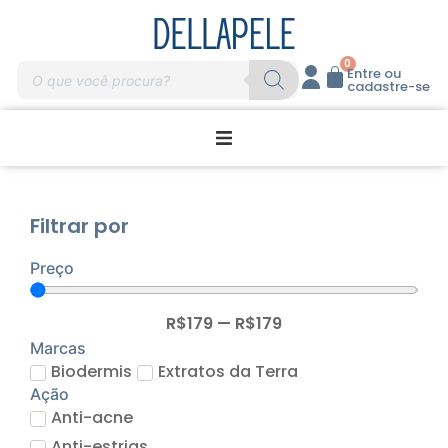
0
Entre ou
cadastre-se
Promoções
Filtrar por
Home Care
Preço
Massagem
R$
179
—
R$
179
Profissionais
Marcas
Biodermis
Extratos da Terra
Ação
Marcas
Anti-acne
Anti-estrias