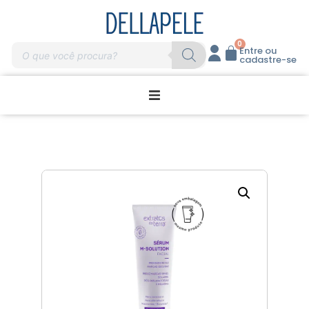
0
Entre ou
cadastre-se
Promoções
Home Care
Massagem
Profissionais
Marcas