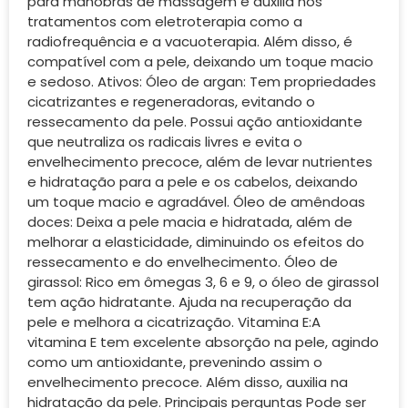
para manobras de massagem e auxilia nos
tratamentos com eletroterapia como a
radiofrequência e a vacuoterapia. Além disso, é
compatível com a pele, deixando um toque macio
e sedoso. Ativos: Óleo de argan: Tem propriedades
cicatrizantes e regeneradoras, evitando o
ressecamento da pele. Possui ação antioxidante
que neutraliza os radicais livres e evita o
envelhecimento precoce, além de levar nutrientes
e hidratação para a pele e os cabelos, deixando
um toque macio e agradável. Óleo de amêndoas
doces: Deixa a pele macia e hidratada, além de
melhorar a elasticidade, diminuindo os efeitos do
ressecamento e do envelhecimento. Óleo de
girassol: Rico em ômegas 3, 6 e 9, o óleo de girassol
tem ação hidratante. Ajuda na recuperação da
pele e melhora a cicatrização. Vitamina E:A
vitamina E tem excelente absorção na pele, agindo
como um antioxidante, prevenindo assim o
envelhecimento precoce. Além disso, auxilia na
hidratação da pele. Principais perguntas Pode ser