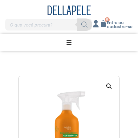
0
Entre ou
cadastre-se
Promoções
Home Care
Massagem
Profissionais
Marcas