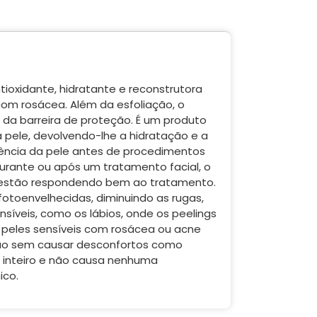
tioxidante, hidratante e reconstrutora
 com rosácea. Além da esfoliação, o
a da barreira de proteção. É um produto
 pele, devolvendo-lhe a hidratação e a
tência da pele antes de procedimentos
durante ou após um tratamento facial, o
ão estão respondendo bem ao tratamento.
fotoenvelhecidas, diminuindo as rugas,
nsíveis, como os lábios, onde os peelings
e peles sensíveis com rosácea ou acne
mação sem causar desconfortos como
o inteiro e não causa nenhuma
ico.