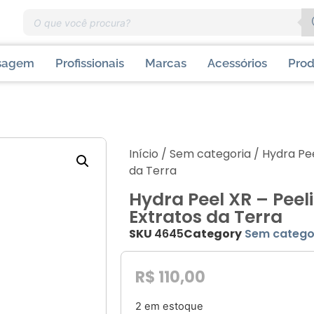
sagem
Profissionais
Marcas
Acessórios
Prod
Início
/
Sem categoria
/ Hydra Pee
da Terra
Hydra Peel XR – Peel
Extratos da Terra
SKU
4645
Category
Sem catego
R$
110,00
2 em estoque