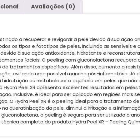
cional
Avaliações (0)
tinado a recuperar e revigorar a pele devido à sua ação an
odos os tipos e fototipos de peles, incluindo as sensíveis e
 devido à sua ação antioxidante, hidratante e reconstrutor
tamentos faciais. O peeling com gluconolactona recupera a
 de tratamentos específicos. Além disso, aumenta a resis
zação, evitando uma possível mancha pós-inflamatória. Já 
 hidratação ou restabelecer o equilíbrio em peles que n
, o Hydra Peel XR apresenta excelentes resultados em peles 
ção. Inclusive, é ideal para ser aplicado em regiões mais se
ação. O Hydra Peel XR é o peeling ideal para o tratamento d
io na queratinização da pele, diminui a irritação e a infla
luconolactona, o peeling é seguro para ser utilizado o an
a técnica completa do produto Hydra Peel XR – Peeling Quím