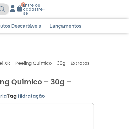
0
Entre ou
cadastre-
se
utos Descartáveis
Lançamentos
l XR – Peeling Químico – 30g – Extratos
ing Químico – 30g –
ria
Tag
Hidratação