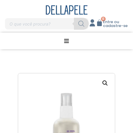
0
Entre ou
cadastre-se
Promoções
Home Care
Massagem
Profissionais
Marcas