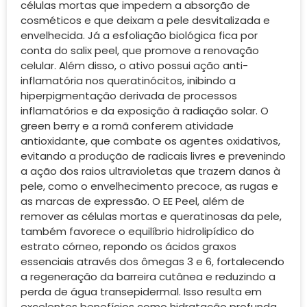
células mortas que impedem a absorção de
cosméticos e que deixam a pele desvitalizada e
envelhecida. Já a esfoliação biológica fica por
conta do salix peel, que promove a renovação
celular. Além disso, o ativo possui ação anti-
inflamatória nos queratinócitos, inibindo a
hiperpigmentação derivada de processos
inflamatórios e da exposição à radiação solar. O
green berry e a romã conferem atividade
antioxidante, que combate os agentes oxidativos,
evitando a produção de radicais livres e prevenindo
a ação dos raios ultravioletas que trazem danos à
pele, como o envelhecimento precoce, as rugas e
as marcas de expressão. O EE Peel, além de
remover as células mortas e queratinosas da pele,
também favorece o equilíbrio hidrolipídico do
estrato córneo, repondo os ácidos graxos
essenciais através dos ômegas 3 e 6, fortalecendo
a regeneração da barreira cutânea e reduzindo a
perda de água transepidermal. Isso resulta em
excelentes benefícios como hidratação profunda,