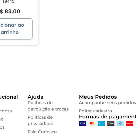
Terra
$
83,00
icionar ao
carrinho
ucional
Ajuda
Meus Pedidos
Políticas de
Acompanhe seus pedidos
devolução e trocas
conta
Editar cadastro
Formas de pagament
Políticas de
ho
privacidade
os
Fale Conosco