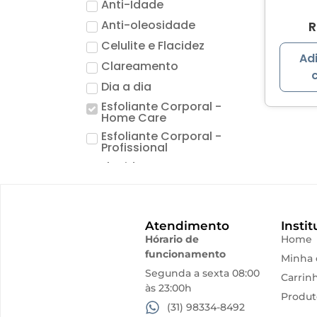
Anti-Idade
Anti-oleosidade
R
Celulite e Flacidez
Ad
Clareamento
Dia a dia
Esfoliante Corporal -
Home Care
Esfoliante Corporal -
Profissional
Flacidez
Hidratação
Higienização e Esfoliação
Atendimento
Instit
Limpeza de Pele
Hórario de
Home
Linha Terapia Capilar
funcionamento
Minha 
Máscara
Segunda a sexta 08:00
Carrin
às 23:00h
Pele Sensivel
Produt
(31) 98334-8492
Pro Vegetal