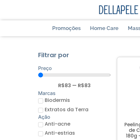
Promoções
Home Care
Mas
Filtrar por
Preço
R$
83
—
R$
83
Marcas
Biodermis
Extratos da Terra
Ação
Anti-acne
Peelin
de C
Anti-estrias
180g 