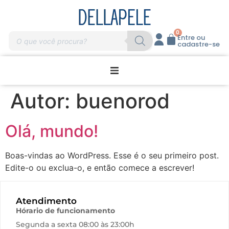
0
Entre ou
cadastre-se
Promoções
Autor:
buenorod
Home Care
Olá, mundo!
Massagem
Boas-vindas ao WordPress. Esse é o seu primeiro post.
Edite-o ou exclua-o, e então comece a escrever!
Profissionais
Atendimento
Marcas
Hórario de funcionamento
Segunda a sexta 08:00 às 23:00h